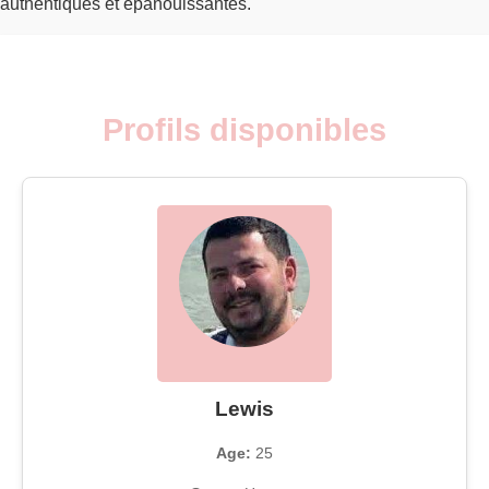
authentiques et épanouissantes.
Profils disponibles
Lewis
Age:
25