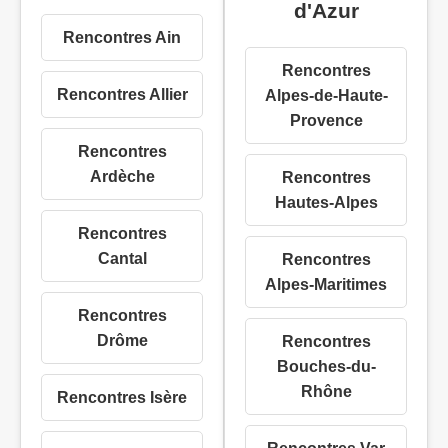
d'Azur
Rencontres Ain
Rencontres
Rencontres Allier
Alpes-de-Haute-
Provence
Rencontres
Ardèche
Rencontres
Hautes-Alpes
Rencontres
Cantal
Rencontres
Alpes-Maritimes
Rencontres
Drôme
Rencontres
Bouches-du-
Rhône
Rencontres Isère