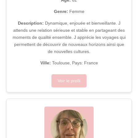
Age:
62
Genre:
Femme
Description:
Dynamique, enjouée et bienveillante. J
attends une relation sérieuse et stable en partageant des
moments de qualité ensemble. J apprécie les voyages qui
permettent de découvrir de nouveaux horizons ainsi que
de nouvelles cultures.
Ville:
Toulouse, Pays: France
Voir le profil