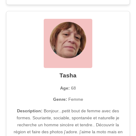
Tasha
Age:
68
Genre:
Femme
Description:
Bonjour...petit bout de femme avec des
formes. Souriante, sociable, spontanée et naturelle je
recherche un homme sincère et tendre.. Découvrir la
région et faire des photos j'adore. j'aime la moto mais en