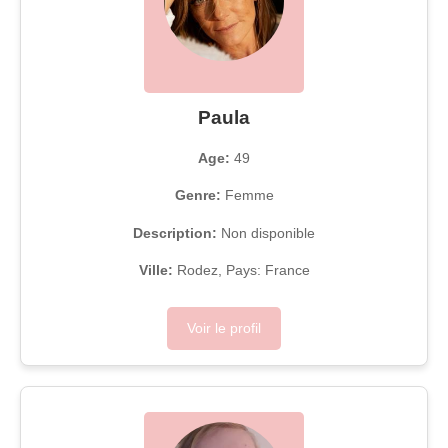
Paula
Age:
49
Genre:
Femme
Description:
Non disponible
Ville:
Rodez, Pays: France
Voir le profil