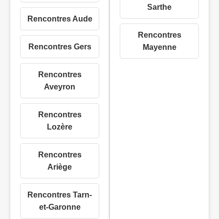
Sarthe
Rencontres Aude
Rencontres
Rencontres Gers
Mayenne
Rencontres
Aveyron
Rencontres
Lozère
Rencontres
Ariège
Rencontres Tarn-
et-Garonne