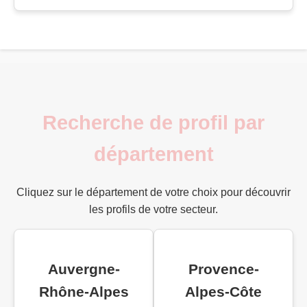
Recherche de profil par
département
Cliquez sur le département de votre choix pour découvrir
les profils de votre secteur.
Auvergne-
Provence-
Rhône-Alpes
Alpes-Côte