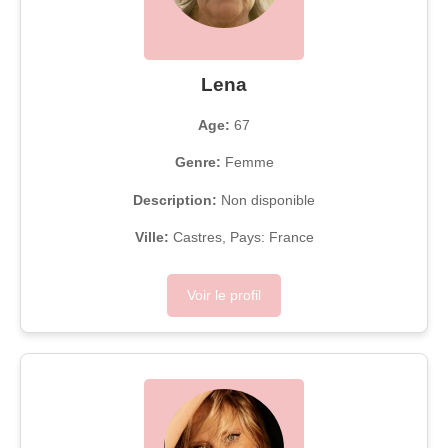
Lena
Age:
67
Genre:
Femme
Description:
Non disponible
Ville:
Castres, Pays: France
Voir le profil