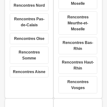
Moselle
Rencontres Nord
Rencontres
Rencontres Pas-
Meurthe-et-
de-Calais
Moselle
Rencontres Oise
Rencontres Bas-
Rhin
Rencontres
Somme
Rencontres Haut-
Rhin
Rencontres Aisne
Rencontres
Vosges