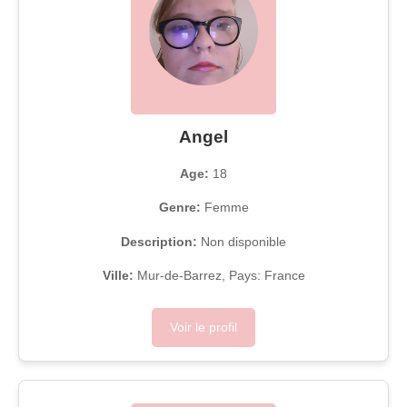
Angel
Age:
18
Genre:
Femme
Description:
Non disponible
Ville:
Mur-de-Barrez, Pays: France
Voir le profil