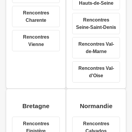
Hauts-de-Seine
Rencontres
Rencontres
Charente
Seine-Saint-Denis
Rencontres
Rencontres Val-
Vienne
de-Marne
Rencontres Val-
d'Oise
Bretagne
Normandie
Rencontres
Rencontres
Finistère
Calvados