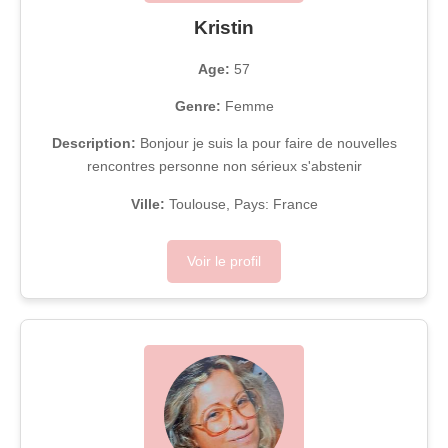
Kristin
Age:
57
Genre:
Femme
Description:
Bonjour je suis la pour faire de nouvelles
rencontres personne non sérieux s'abstenir
Ville:
Toulouse, Pays: France
Voir le profil