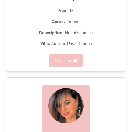
Age:
45
Genre:
Femme
Description:
Non disponible
Ville:
Aurillac, Pays: France
Voir le profil